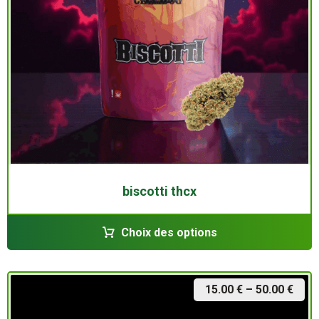
biscotti thcx
Choix des options
15.00
€
–
50.00
€