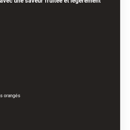
 avec une saveur fruitée et légèrement
ils orangés