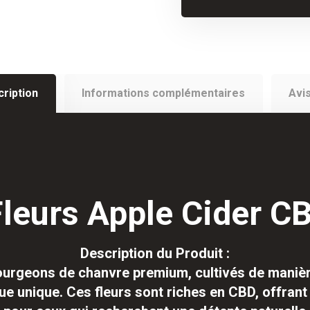
ription
Informations complémentaires
Avi
leurs Apple Cider C
Description du Produit :
ourgeons de chanvre premium, cultivés de manière
ique unique. Ces fleurs sont riches en CBD, offran