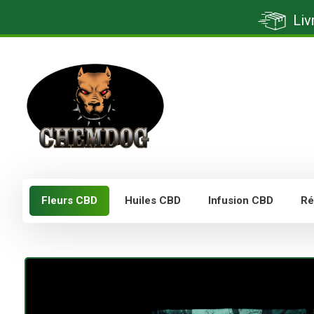
Liv
Fleurs CBD
Huiles CBD
Infusion CBD
Ré