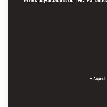
effets psychoactifs du THC. Parfaites
– Aspect :